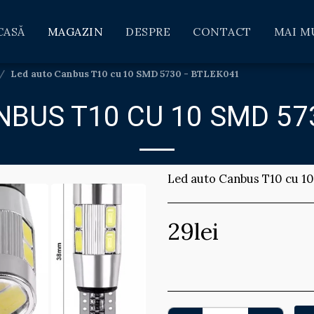
CASĂ
MAGAZIN
DESPRE
CONTACT
MAI M
Led auto Canbus T10 cu 10 SMD 5730 - BTLEK041
NBUS T10 CU 10 SMD 573
Led auto Canbus T10 cu 1
29
lei