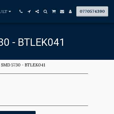
0770574390
ULT
0 - BTLEK041
0 SMD 5730 - BTLEK041