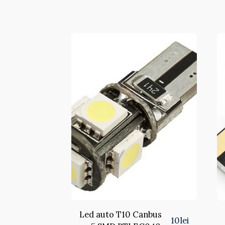
Led auto T10 Canbus
10
lei