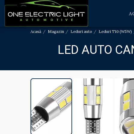
A
Acasă
Magazin
Leduri auto
Leduri T10 (W5W)
LED AUTO CA