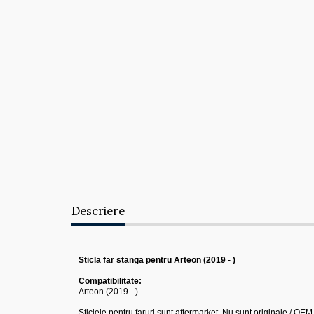
Descriere
Sticla far stanga pentru Arteon (2019 - )
Compatibilitate:
Arteon (2019 - )
Sticlele pentru faruri sunt aftermarket. Nu sunt originale / OEM