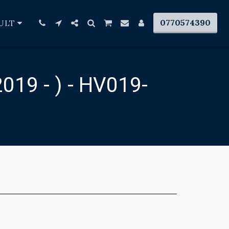
0770574390
ULT
19 - ) - HV019-