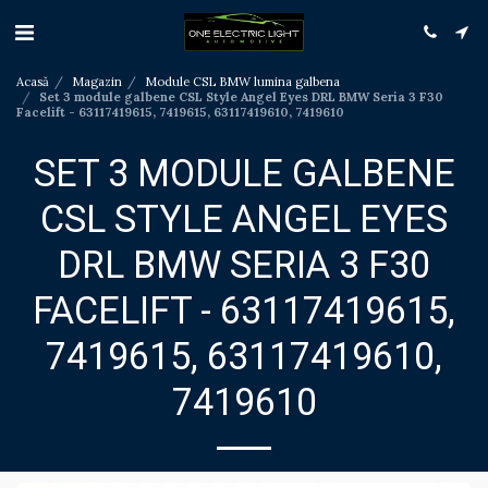
Acasă
Magazin
Module CSL BMW lumina galbena
Set 3 module galbene CSL Style Angel Eyes DRL BMW Seria 3 F30
Facelift - 63117419615, 7419615, 63117419610, 7419610
SET 3 MODULE GALBENE
CSL STYLE ANGEL EYES
DRL BMW SERIA 3 F30
FACELIFT - 63117419615,
7419615, 63117419610,
7419610