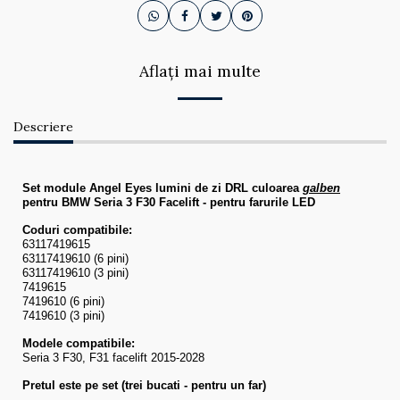
Aflați mai multe
Descriere
Set module Angel Eyes lumini de zi DRL culoarea
galben
pentru BMW Seria 3 F30 Facelift - pentru farurile LED
Coduri compatibile:
63117419615
63117419610 (6 pini)
63117419610 (3 pini)
7419615
7419610 (6 pini)
7419610 (3 pini)
Modele compatibile:
Seria 3 F30, F31 facelift 2015-2028
Pretul este pe set (trei bucati - pentru un far)