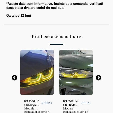
*Aceste date sunt informative. Inainte de a comanda, verificati
daca piesa dvs are codul de mai sus.
Garantie 12 luni
Produse asemănătoare
le
Set module
Set module
Set 2 m
149
lei
299
lei
299
lei
SL
CSL Style
CSL Style
galbene
Modele
Modele
Modele
DRL si
Lumini de Zi
Style An
: Seria 4
compatibile: Seria 4
compatibile: Seria 4
compatib
semnalizare
DRL BMW
Eyes D