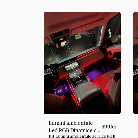
Lumini ambientale
699
lei
Led RGB Dinamice cu
Kit Lumini ambientale acrilice RGB
avertizare usa