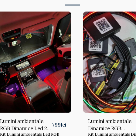
Lumini ambientale
Lumini ambientale
799
lei
RGB Dinamice Led 21
Dinamice RGB
Kit Lumini ambientale Led RGB
Kit Lumini ambientale D
piese
wireless LED cu