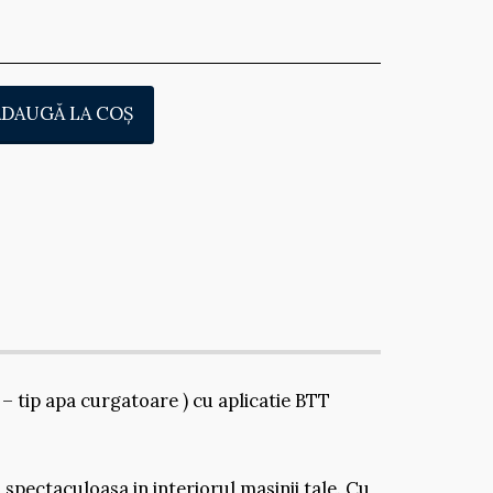
ADAUGĂ LA COŞ
– tip apa curgatoare ) cu aplicatie BTT
spectaculoasa in interiorul masinii tale. Cu