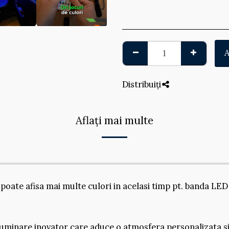
Distribuiți
Aflați mai multe
oate afisa mai multe culori in acelasi timp pt. banda LED 
luminare inovator care aduce o atmosfera personalizata si 