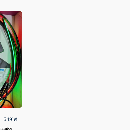
549
lei
inamice