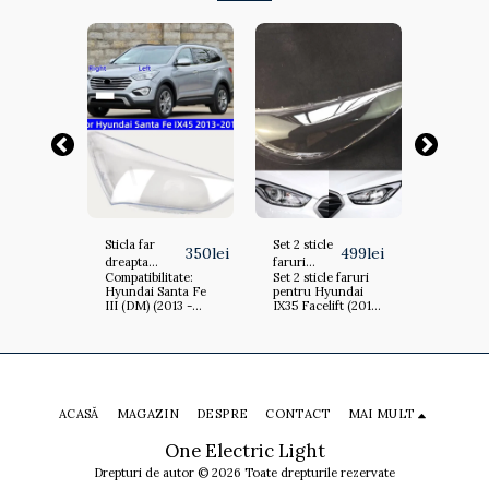
Sticla far
Set 2 sticle
Set 2 sti
749
lei
350
lei
499
lei
dreapta
faruri
faruri
 faruri
Compatibilitate:
Set 2 sticle faruri
Set 2 sti
pentru
pentru
pentru
undai
Hyundai Santa Fe
pentru Hyundai
pentru 
Hyundai
Hyundai
Hyunda
15 -
III (DM) (2013 -
IX35 Facelift (2013
Tucson 
Santa Fe III
IX35
Tucson
Y002
2018)
- 2015) - HY004
2018) -
(DM) (2013 -
Facelift
(2015 -
2018) -
(2013 -
2018) -
HCSANTAFE-
2015) -
HY002
1316-
HY004
DREAPTA
ACASĂ
MAGAZIN
DESPRE
CONTACT
MAI MULT
One Electric Light
Drepturi de autor © 2026 Toate drepturile rezervate