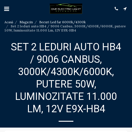
Acasă
Magazin
Becuri Led far 6000k/4300k
Set 2 leduri auto HB4 / 9006 Canbus, 3000K/4300K/6000K, putere
50W, luminozitate 11.000 Lm, 12V E9X-HB4
SET 2 LEDURI AUTO HB4
/ 9006 CANBUS,
3000K/4300K/6000K,
PUTERE 50W,
LUMINOZITATE 11.000
LM, 12V E9X-HB4