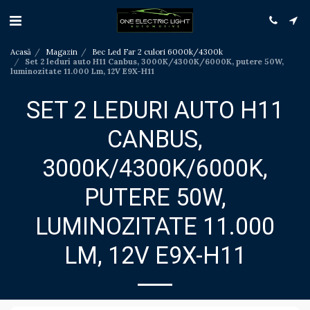
Acasă
Magazin
Bec Led Far 2 culori 6000k/4300k
Set 2 leduri auto H11 Canbus, 3000K/4300K/6000K, putere 50W,
luminozitate 11.000 Lm, 12V E9X-H11
SET 2 LEDURI AUTO H11
CANBUS,
3000K/4300K/6000K,
PUTERE 50W,
LUMINOZITATE 11.000
LM, 12V E9X-H11