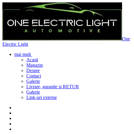
One
Electric Light
mai mult
Acasă
Magazin
Despre
Contact
Galerie
Livrare, garantie si RETUR
Galerie
Link-uri externe