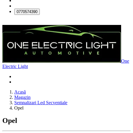
0770574390
One
Electric Light
Acasă
Magazin
Semnalizari Led Secventiale
Opel
Opel