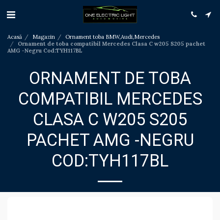
Acasă
Magazin
Ornament toba BMW,Audi,Mercedes
Ornament de toba compatibil Mercedes Clasa C w205 S205 pachet
AMG -Negru Cod:TYH117BL
ORNAMENT DE TOBA
COMPATIBIL MERCEDES
CLASA C W205 S205
PACHET AMG -NEGRU
COD:TYH117BL