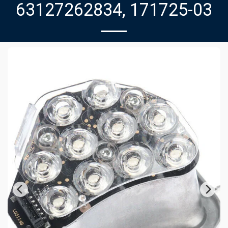
63127262834, 171725-03