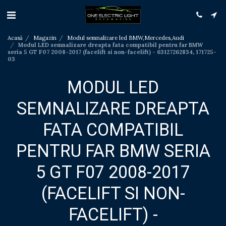
Acasă
Magazin
Modul semnalizare led BMW,Mercedes,Audi
Modul LED semnalizare dreapta fata compatibil pentru far BMW
seria 5 GT F07 2008-2017 (facelift si non-facelift) - 63127262834, 171725-
03
MODUL LED
SEMNALIZARE DREAPTA
FATA COMPATIBIL
PENTRU FAR BMW SERIA
5 GT F07 2008-2017
(FACELIFT SI NON-
FACELIFT) -