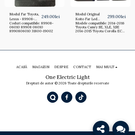
Modul Far Toyota,
Modul Original
249.00
lei
299.00
lei
Lexus - 89908-
Koito Far Led
Coduri compatibile: 89908-
Modele compatibile: 2014-2016
06010, 89908
Toyota, Lexus
06010 89908 06010
Toyota Camry SE, XLE, XSE
06010,
85967-02020,
8990806010 31800-19002
2014-2015 Toyota Corolla ECO,
8990806010,
8596712010,
ECOSW, LE, S, STD 2016 Lexus
31800-19002
35500-17856
IS200t 2014-2015 Lexus IS250
2016-2017 Lexus IS300 2014-
2017 Lexus IS350
ACASĂ
MAGAZIN
DESPRE
CONTACT
MAI MULT
One Electric Light
Drepturi de autor © 2026 Toate drepturile rezervate
Buna, cum te putem ajuta?