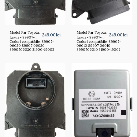
Modul Far Toyota,
Modul Far Toyota,
249.00
lei
249.00
lei
Lexus - 89907-
Lexus - 89907-
Coduri compatibile: 89907-
Coduri compatibile: 89907-
06020, 89907
06010, 89907
06020 89907 06020
06010 89907 06010
06020,
06010,
8990706020 31900-19003
8990706010 31900-19002
8990706020,
8990706010,
31900-19003,
31900-19002
3190019003