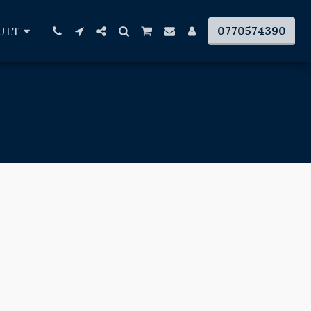
0770574390
ULT