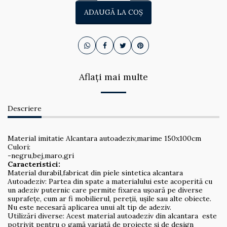
ADAUGĂ LA COŞ
Aflați mai multe
Descriere
Material imitatie Alcantara autoadeziv,marime 150x100cm
Culori:
-negru,bej,maro,gri
Caracteristici:
Material durabil,fabricat din piele sintetica alcantara
Autoadeziv: Partea din spate a materialului este acoperită cu
un adeziv puternic care permite fixarea ușoară pe diverse
suprafețe, cum ar fi mobilierul, pereții, ușile sau alte obiecte.
Nu este necesară aplicarea unui alt tip de adeziv.
Utilizări diverse: Acest material autoadeziv din alcantara este
potrivit pentru o gamă variată de proiecte și de design