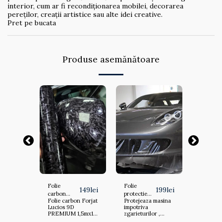
interior, cum ar fi recondiționarea mobilei, decorarea
pereților, creații artistice sau alte idei creative.
Pret pe bucata
Produse asemănătoare
Folie
Folie
Folie
349
lei
149
lei
199
lei
carbon
protectie
protecti
ctie
Folie carbon Forjat
Protejeaza masina
Folie pr
Forjat
caroserie
parbriz s
caroserie
Lucios 9D
impotriva
parbriz 
Lucios 9D
Oracal cu
caroseri
PREMIUM 1,5mx1m
zgarieturilor ,
lucioasa cu functi
PREMIUM
functie de
LUCIOA
are
Se monteaza pe
mareste durata
de rege