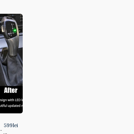
599
lei
MW