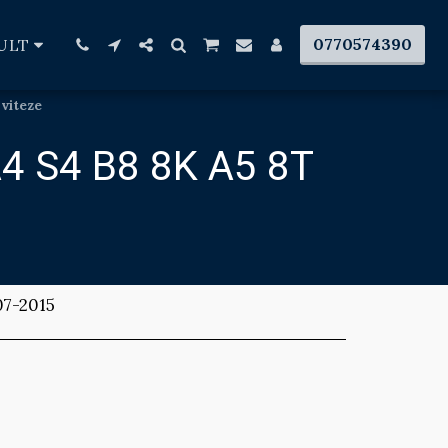
0770574390
ULT
 viteze
 S4 B8 8K A5 8T
07-2015