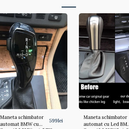
Maneta schimbator
Maneta schimbator
599
lei
automat BMW cu
automat cu Led B