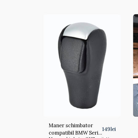
Maner schimbator
149
lei
compatibil BMW Seria