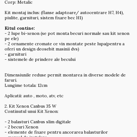
Corp: Metalic
Kit montaj inclus: (flanse adaptoare/ autocentrare H7, H4),
piulite, garnituri, sistem fixare bec H1)
Kitul contine:
- 2 lupe bi-xenon (se pot monta becuri normale sau kit xenon
pe ele)
- 2 ornamente cromate ce vin montate peste lupa(pentru a
oferi un design deosebit masinii dvs)
- garnituri
- sistemele de prindere ale becului
Dimensiunile reduse permit montarea in diverse modele de
faruri.
Lungime totala: 12cm
Aplicatii: auto , moto, atv, etc
2. Kit Xenon Canbus 35 W
Continutul unui Kit Xenon:
- 2 balasturi Canbus slim digitale
- 2 becuri Xenon
- elemente de fixare pentru ancorarea balasturilor