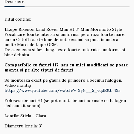
Descriere
Kitul contine:
1.Lupe Bixenon Land Rover Mini H1 3" Mini Morimoto Style
Focalizare foarte intensa si uniforma, pe o raza foarte mare,
cu un Cutoff foarte bine definit, reusind sa puna in umbra
multe Marci de Lupe OEM.
De asemenea si faza lunga este foarte puternica, uniforma si
bine definita.
Compatibile cu faruri H7 sau cu mici modificari se poate
monta si pe alte tipuri de faruri
Se monteaza exact pe gaura de prindere a becului halogen.
Video montaj
https://www.youtube.com/watch?v=9yN__5_vqdE&t=49s
Folosesc becuri H1 (se pot monta becuri normale cu halogen
,led sau kit xenon)
Lentila: Sticla - Clara
Diametru lentila: 3"