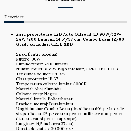
Descriere
Bara proiectoare LED Auto Offroad 4D 90W/12V-
24V, 7200 Lumeni, 14,5"/37 cm, Combo Beam 12/60
Grade cu Leduri CREE XBD
Specificatii produs:
Putere: 90W
Luminozitate: 7200 lumeni
Numar leduri: 30x3W high intensity CREE XBD LEDs
Tensiunea de lucru: 9-32V
Clasa protectie: IP 67
Temperatura culoare lumina: 6000K
Material: Aliaj Aluminiu
Culoare corp: Negru
Material lentila: Policarbonat
Bracketi montaj: Duraluminiu
Unghi lumina: Combo Beam (flood beam 60° pe laterale
si spot beam 12° pe centru pentru utilizare atat pentru
distanta cat si pentru aproape)
Lungime: 14,5 inch (cca 37 cm)
Durata de viata: > 30.000 ore