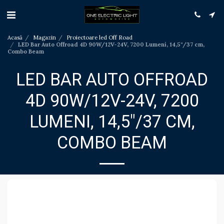
Acasă
Magazin
Proiectoare led Off Road
LED Bar Auto Offroad 4D 90W/12V-24V, 7200 Lumeni, 14,5"/37 cm,
Combo Beam
LED BAR AUTO OFFROAD
4D 90W/12V-24V, 7200
LUMENI, 14,5"/37 CM,
COMBO BEAM