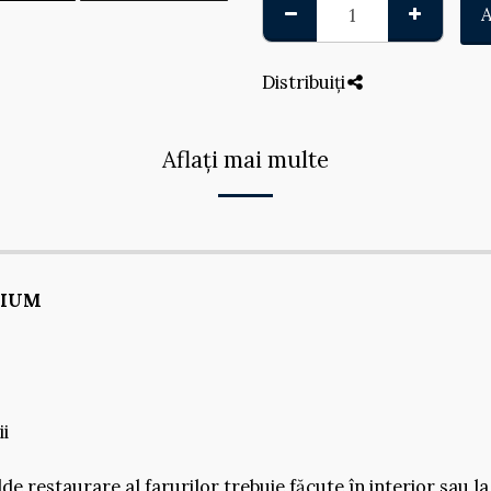
Distribuiți
Aflați mai multe
EMIUM
ii
e restaurare al farurilor trebuie făcute în interior sau la