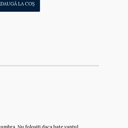
ADAUGĂ LA COŞ
 umbra. Nu folositi daca bate vantul.