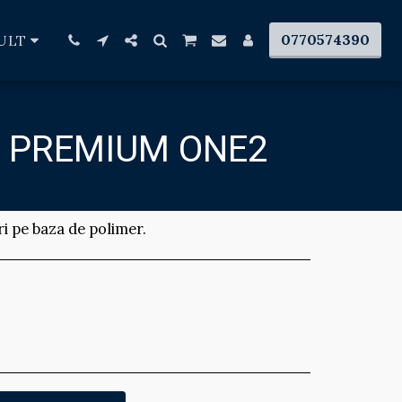
0770574390
ULT
A PREMIUM ONE2
ri pe baza de polimer.