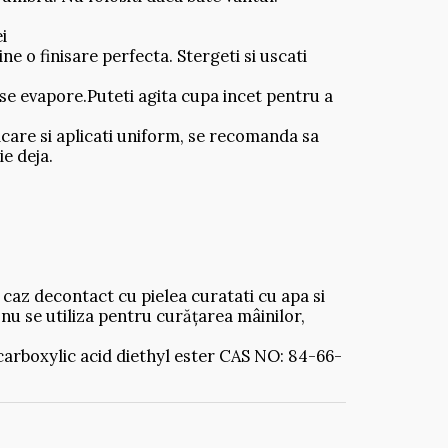
i
e o finisare perfecta. Stergeti si uscati
a se evapore.Puteti agita cupa incet pentru a
licare si aplicati uniform, se recomanda sa
ie deja.
n caz decontact cu pielea curatati cu apa si
A nu se utiliza pentru curățarea mâinilor,
rboxylic acid diethyl ester CAS NO: 84-66-