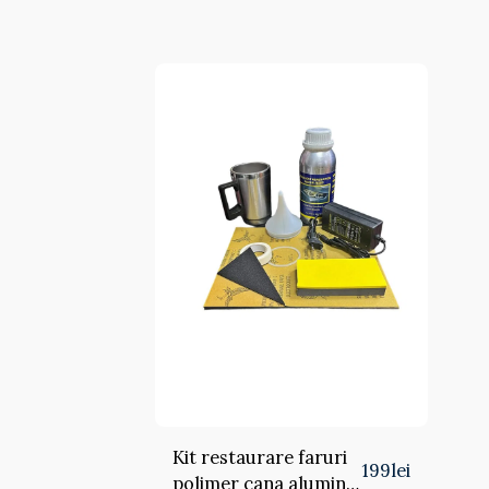
Kit restaurare faruri
199
lei
polimer cana aluminiu