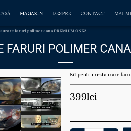
CASĂ
MAGAZIN
DESPRE
CONTACT
MAI M
staurare faruri polimer cana PREMIUM ONE2
E FARURI POLIMER CAN
Kit pentru restaurare faru
399
lei