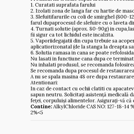
1. Curatati suprafata farului
2. Izolati zona de langa far cu hartie de ma
3. Slefuitifarurile cu coli de smirghel (800-
farul dupaprocesul de slefuire cu o laveta di
4. Turnati solutie (aprox. 80-90g) in cupa,la
fii sigur ca tot lichidul este incalzita.
5. Vaporiidegajatii din cupa trebuie sa acoper
aplicatiorizonatal (de la stanga la dreapta sa
6. Solutia ramasa in cana se poate refolosidac
Nu lasati in functiune cana dupa ce terminat
Nu inhalati produsul, se recomanda folosirea
Se recomanda dupa procesul de restaurareapli
A nu se spala masina 48 ore dupa restaurare
Atentionari:
In caz de contact cu ochii clatiti cu apacatev
sapun neutru. Solicitați asistență medicală da
feței, corpuluiși alimentelor. Asigurați-vă că c
Contine:
AlkylChloride CAS NO: 127-18-14 %
2%<5