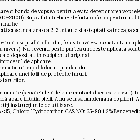
scare si banda de vopsea pentrua evita deteriorarea vopsele
1200-2000). Suprafata trebuie slefuitauniform pentru a obtin
n hartie
sati sa se incalzeasca 2-3 minute si asteptati sa inceapa s
e toata suprafata farului, folositi oviteza constanta in ap
u invers). Nu reveniti peste partea undeeste aplicata solut
a o depozitati in recipientul original
iprocesul de aplicare.
mastii in timpul folosirii produsului
care unei folii de protectie faruri.
afarurilor.
a minute (scoateti lentilele de contact daca este cazul). I
că apare iritația pielii. A nu se lasa laindemana copiilori. 
itiți instrucțiunile de utilizare.
 <15, Chloro Hydrocarbon CAS NO: 65-80,1.2%Benzenedica