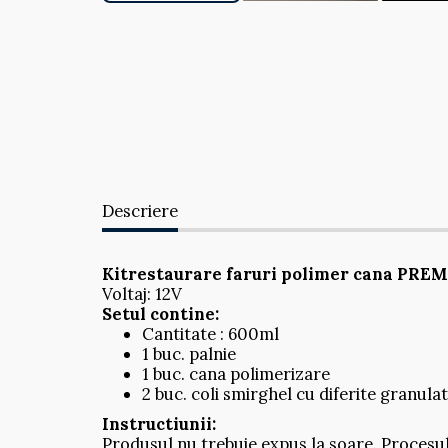
Descriere
Kitrestaurare faruri polimer cana PR
Voltaj: 12V
Setul contine:
Cantitate : 600ml
1 buc. palnie
1 buc. cana polimerizare
2 buc. coli smirghel cu diferite granulat
Instructiunii:
Produsul nu trebuie expus la soare. Procesuld