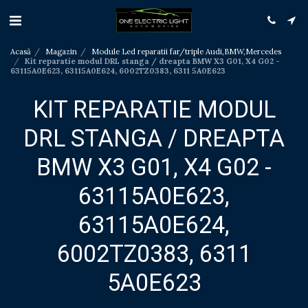
Acasă
Magazin
Module Led reparatii far/triple Audi,BMW,Mercedes
Kit reparatie modul DRL stanga / dreapta BMW X3 G01, X4 G02 -
63115A0E623, 63115A0E624, 6002TZ0383, 6311 5A0E623
KIT REPARATIE MODUL
DRL STANGA / DREAPTA
BMW X3 G01, X4 G02 -
63115A0E623,
63115A0E624,
6002TZ0383, 6311
5A0E623