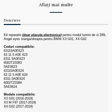
Aflați mai multe
Descriere
Kit reparatie
(doar placuta electronica)
pentru modul lumini de zi DRL
Angel eyes stanga/dreapta pentru BMW X3 G01, X4 G02
Coduri compatibile:
63115A0E623
63 11 5 A0E 623
6311 5A0E623
6002TZ0383
5AE0623
63115A0E624
63 11 5 A0E 624
6311 5A0E624
6002TZ0384
5AE0624
Modele compatibile:
X3 G01 (2016-2019)
X3 M F97 (2017-2019)
X4 G02 (2017-2019)