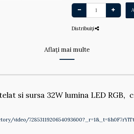
Distribuiți
Aflați mai multe
nstelat si sursa 32W lumina LED RGB, c
ctory/video/7285311920654093600?_r=1&_t=8h0F7rYlTt