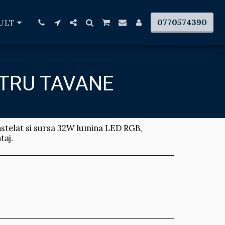
0770574390
ULT
NTRU TAVANE
înstelat si sursa 32W lumina LED RGB,
taj.