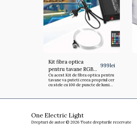
Kit fibra optica
999
lei
pentru tavane RGB
Cu acest Kit de fibra optica pentru
300m, sursa de
tavane va puteti creea propriul cer
alimentare si
cu stele cu 100 de puncte de lumina
pentru camera de zi, dormitor sau
telecomanda
camera copiilor. Cu o durata de
viata de 50.000 de ore va puteti
bucura de efectul de cer instelat o
perioada foarte lunga de timp, si
One Electric Light
asta doar la 16w. Kitul contine 150
fire din fibra optica, 16 W RGBW,
Drepturi de autor © 2026 Toate drepturile rezervate
0,75 mm x 2 m, pentru un cer
instelat cu iluminare optica +
telecomandă RF , 230 V [clasa de