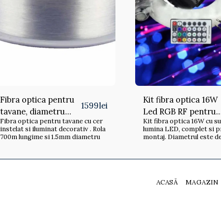
Fibra optica pentru
Kit fibra optica 16W
1599
lei
tavane, diametru
Led RGB RF pentru
Fibra optica pentru tavane cu cer
Kit fibra optica 16W cu s
1.5mm, rola 700m
tavan instelat
instelat si iluminat decorativ . Rola
lumina LED, complet si pregatit de
700m lungime si 1.5mm diametru
montaj. Diametrul este 
și lungime 2700m Marime
mufa : 16-20mm Numar de
posibile pentru gura intr
funtie de diametru: 0,75
bucati Lungimea totala per rola in
ACASĂ
MAGAZIN
functie de diametrul fibre
0,75mm -2700 m