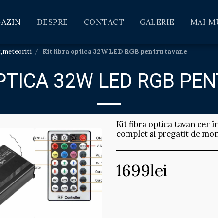
AZIN
DESPRE
CONTACT
GALERIE
MAI M
t,meteoriti
Kit fibra optica 32W LED RGB pentru tavane
OPTICA 32W LED RGB PE
Kit fibra optica tavan cer 
complet si pregatit de mon
1699
lei