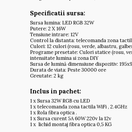
Specificatii sursa:
Sursa lumina: LED RGB 32W
Putere: 2 X 16W
Tensiune intrare: 12V
Control la distanta: telecomanda zona tacti
Culori: 12 culori (rosu, verde, albastru, galben
Programe presetate: Culori statice (rosu, ver
intensitate lumina si zona DIY
Sursa de lumină dimensiune dispozitiv: 195
Durata de viata: Peste 30000 ore
Greutate: 2 kg
Inclus in pachet:
1 x Sursa 32W RGB cu LED
1 x telecomanda zona tactila WiFi , 2.4GHz
1 x Rola fibra optica .
1 x Sursa curent 5A 60W 220v la 12v
1 x lichid montaj fibra optica 0,5 KG