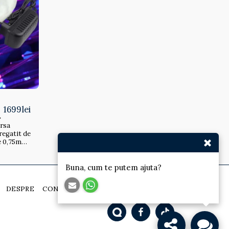
1699
lei
ursa
de 0,75mm
 intrare
 fire
are in
Buna, cum te putem ajuta?
mm - 450
DESPRE
CONTACT
GALERIE
MAI MULT
i optice: