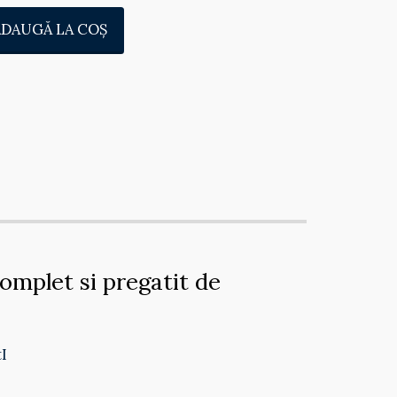
ADAUGĂ LA COŞ
omplet si pregatit de
I