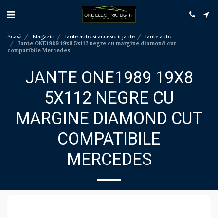
Acasă
Magazin
Jante auto si accesorii jante
Jante auto
Jante ONE1989 19x8 5x112 negre cu margine diamond cut
compatibile Mercedes
JANTE ONE1989 19X8
5X112 NEGRE CU
MARGINE DIAMOND CUT
COMPATIBILE
MERCEDES