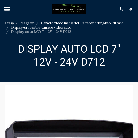
Acasă
Magazin
Camere video marsarier Camioane,Tir,Autoutilitare
Display-uri pentru camere video auto
Display auto LCD 7" 12V - 24V D712
DISPLAY AUTO LCD 7"
12V - 24V D712