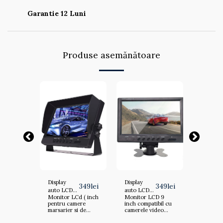
Garantie 12 Luni
Produse asemănătoare
to
Display
Display
Display 
379
lei
349
lei
349
lei
V
auto LCD
auto LCD
LCD 10"
Monitor LCd ( inch
Monitor LCD 9
Monitor auto L
A
9" 12V - 24V
9" 12V - 24V
- 24V D
 tensiune
pentru camere
inch compatibil cu
10" D714
D713
D713A
12V -
marsarier si de
camerele video
alimenta
parcare auto.
auto pentru
24V Caracteristici
: DC 12V
Alimentare: DC 12V
marsarier 12/24V
Alimenta