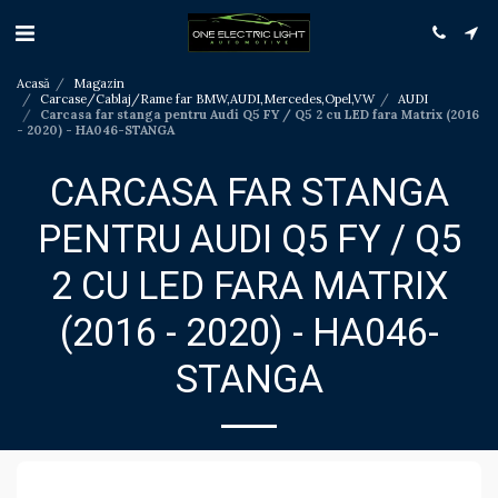
Acasă
Magazin
Carcase/Cablaj/Rame far BMW,AUDI,Mercedes,Opel,VW
AUDI
Carcasa far stanga pentru Audi Q5 FY / Q5 2 cu LED fara Matrix (2016
- 2020) - HA046-STANGA
CARCASA FAR STANGA
PENTRU AUDI Q5 FY / Q5
2 CU LED FARA MATRIX
(2016 - 2020) - HA046-
STANGA