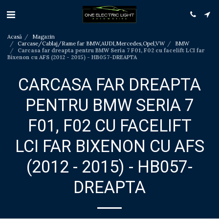
Acasă
Magazin
Carcase/Cablaj/Rame far BMW,AUDI,Mercedes,Opel,VW
BMW
Carcasa far dreapta pentru BMW Seria 7 F01, F02 cu facelift LCI far
Bixenon cu AFS (2012 - 2015) - HB057-DREAPTA
CARCASA FAR DREAPTA
PENTRU BMW SERIA 7
F01, F02 CU FACELIFT
LCI FAR BIXENON CU AFS
(2012 - 2015) - HB057-
DREAPTA