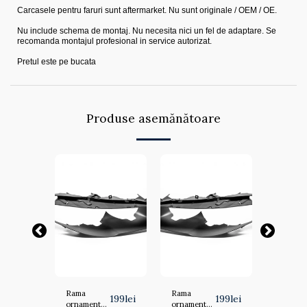
Carcasele pentru faruri sunt aftermarket. Nu sunt originale / OEM / OE.
Nu include schema de montaj. Nu necesita nici un fel de adaptare. Se
recomanda montajul profesional in service autorizat.
Pretul este pe bucata
Produse asemănătoare
r
Rama
Rama
Carcasa 
299
lei
199
lei
199
lei
ornament
ornament
dreapta