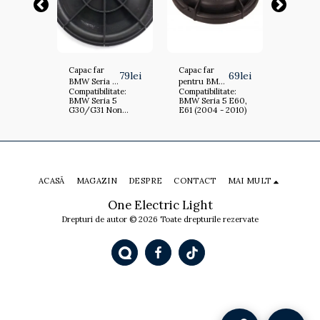
Capac far
Capac far
Capac f
79
lei
79
lei
69
lei
BMW Seria 5
pentru BMW
dreapta
tate:
Compatibilitate:
Compatibilitate:
Compatib
MW
G30/G31
Seria 5 E60,
pentru
 5
BMW Seria 5
BMW Seria 5 E60,
BMW Ser
Non Facelift
E61 (2004 -
Seria 5
I (2014
G30/G31 Non
E61 (2004 - 2010)
F10/F11
I
(2017 - 2020)
2010) HDC-
F10/F11
tru farul
Facelift (2017 -
- 2016) 
6)
- HDC-G38-
E60-R
(2014 - 
2020)
cu xeno
on
1720
far cu 
-
- HDC-F
1416-
DREAP
ACASĂ
MAGAZIN
DESPRE
CONTACT
MAI MULT
One Electric Light
Drepturi de autor © 2026 Toate drepturile rezervate