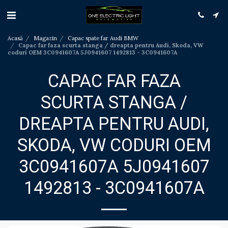
Acasă
Magazin
Capac spate far Audi BMW
Capac far faza scurta stanga / dreapta pentru Audi, Skoda, VW
coduri OEM 3C0941607A 5J0941607 1492813 - 3C0941607A
CAPAC FAR FAZA
SCURTA STANGA /
DREAPTA PENTRU AUDI,
SKODA, VW CODURI OEM
3C0941607A 5J0941607
1492813 - 3C0941607A