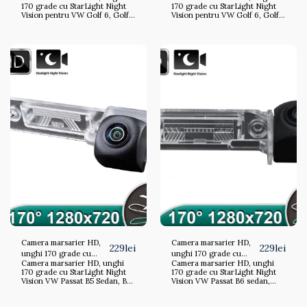
170 grade cu StarLight Night
170 grade cu StarLight Night
pentru VW Golf 6, Golf
pentru VW Golf 6, Golf
Vision pentru VW Golf 6, Golf
Vision pentru VW Golf 6, Golf
7, Passat B7, Amarok -
7, Passat B7, Amarok -
7, Passat B7, Amarok - FA8198
7, Passat B7, Amarok - FA960
FA8198
FA960
Camera marsarier HD,
Camera marsarier HD,
229
lei
229
lei
unghi 170 grade cu
unghi 170 grade cu
Camera marsarier HD, unghi
Camera marsarier HD, unghi
StarLight Night Vision
StarLight Night Vision
170 grade cu StarLight Night
170 grade cu StarLight Night
VW Passat B5 Sedan, B6
VW Passat B6 sedan,
Vision VW Passat B5 Sedan, B6
Vision VW Passat B6 sedan,
Variant, Touran, Caddy,
Passat CC, Golf 4, Golf
Variant, Touran, Caddy, Jetta,
Passat CC, Golf 4, Golf 5, Polo,
Jetta, Golf Plus - FA9136
5, Polo, Scirocco,
Golf Plus - FA9136
Scirocco, Phaeton - FA8059