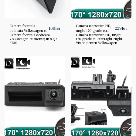
Camera frontala
Camera marsarier HD,
169
lei
229
lei
dedicata Volkswagen cu
unghi 170 grade cu
Camera frontala dedicata
Camera marsarier HD, unghi
montaj in sigla - F109
StarLight Night Vision
Volkswagen cu montaj in sigla -
170 grade cu StarLight Night
pentru Volkswagen -
F109
Vision pentru Volkswagen -
FA903
FA903