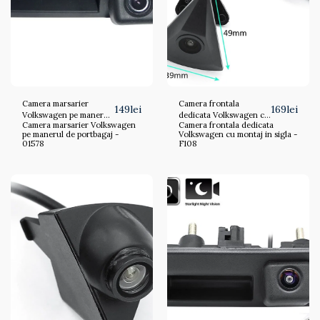
Camera marsarier
Camera frontala
149
lei
169
lei
Volkswagen pe manerul
dedicata Volkswagen cu
Camera marsarier Volkswagen
Camera frontala dedicata
de portbagaj - 01578
montaj in sigla - F108
pe manerul de portbagaj -
Volkswagen cu montaj in sigla -
01578
F108