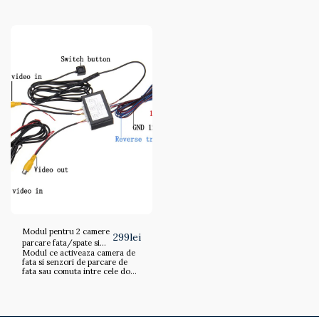
/ FA-G6
Variant, Arteon ,T-Roc -
C4807 / FA-G6
Variant, Arteon ,T-Roc - FA-B8
FA-B8
Modul pentru 2 camere
299
lei
parcare fata/spate si
Modul ce activeaza camera de
senzori de parcare
fata si senzori de parcare de
fata sau comuta intre cele doua
camere video de parcare
fata/spate automat la scoaterea
din marsarier folosind un
algoritm inteligent