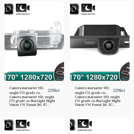
Phaeton - FA8059
Camera marsarier HD,
Camera marsarier HD,
229
lei
229
lei
unghi 170 grade cu
unghi 170 grade cu
Camera marsarier HD, unghi
Camera marsarier HD, unghi
StarLight Night Vision
StarLight Night Vision
170 grade cu StarLight Night
170 grade cu StarLight Night
VW Passat B6, B7
VW Passat B6, B7
Vision VW Passat B6, B7
Vision VW Passat B6, B7
Variant, Golf 6 Variant,
Variant, Golf 6 Variant,
Variant, Golf 6 Variant, Sharan,
Variant, Golf 6 Variant, Sharan,
Sharan, Touran,
Sharan, Touran,
Touran, Touareg, Jetta, Polo V
Touran, Touareg, Jetta, Polo V
- FA8277
- FA928
Touareg, Jetta, Polo V -
Touareg, Jetta, Polo V -
FA8277
FA928