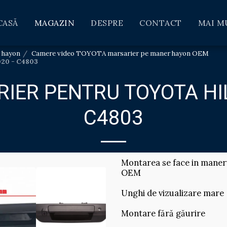
CASĂ
MAGAZIN
DESPRE
CONTACT
MAI M
 hayon
Camere video TOYOTA marsarier pe maner hayon OEM
020 - C4803
ER PENTRU TOYOTA HILU
C4803
Montarea se face in maneru
OEM
Unghi de vizualizare mare
Montare fără găurire