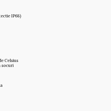
tectie IP68)
de Celsius
a socuri
na