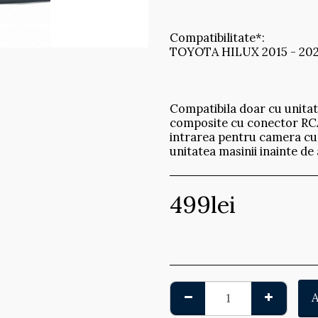
Compatibilitate*:
TOYOTA HILUX 2015 - 20
Compatibila doar cu unitat
composite cu conector RCA.
intrarea pentru camera cu p
unitatea masinii inainte d
499
lei