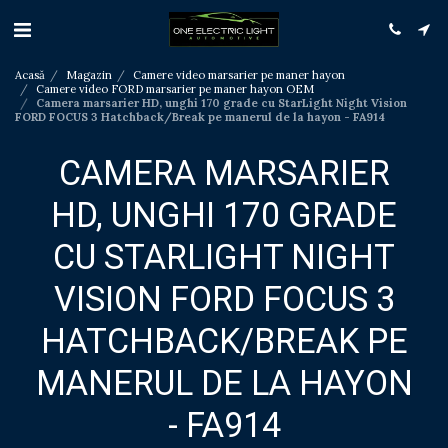
Acasă
Magazin
Camere video marsarier pe maner hayon
Camere video FORD marsarier pe maner hayon OEM
Camera marsarier HD, unghi 170 grade cu StarLight Night Vision
FORD FOCUS 3 Hatchback/Break pe manerul de la hayon - FA914
CAMERA MARSARIER
HD, UNGHI 170 GRADE
CU STARLIGHT NIGHT
VISION FORD FOCUS 3
HATCHBACK/BREAK PE
MANERUL DE LA HAYON
- FA914