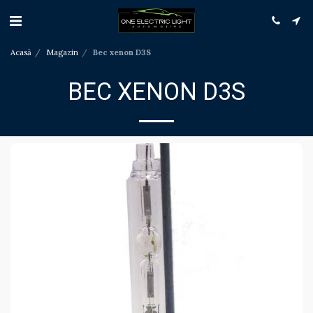
Acasă
Magazin
Bec xenon D3S
BEC XENON D3S