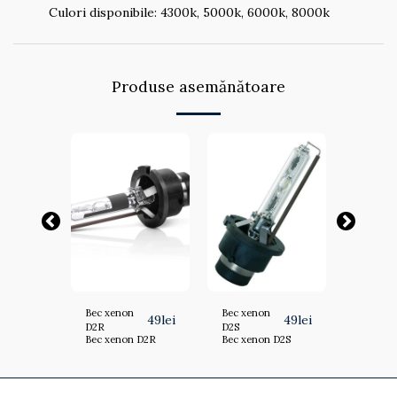
Culori disponibile: 4300k, 5000k, 6000k, 8000k
Produse asemănătoare
Bec xenon
Bec xenon
Bec xen
59
lei
49
lei
49
lei
D2R
D2S
D4S
 D4S
Bec xenon D2R
Bec xenon D2S
Bec xen