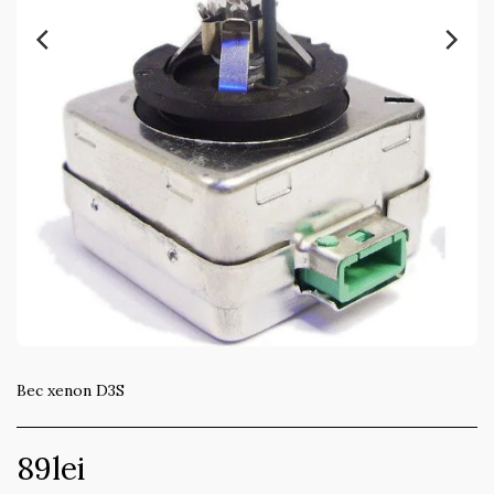
Bec xenon D3S
89
lei