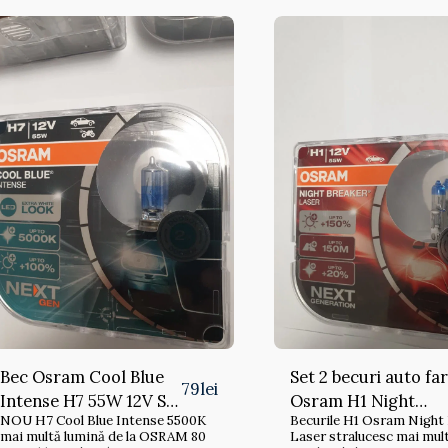
Bec Osram Cool Blue
Set 2 becuri auto far
79
lei
Intense H7 55W 12V Set
Osram H1 Night
NOU H7 Cool Blue Intense 5500K
Becurile H1 Osram Night
2 buc
Breaker Laser +150
mai multă lumină de la OSRAM 80
Laser stralucesc mai mul