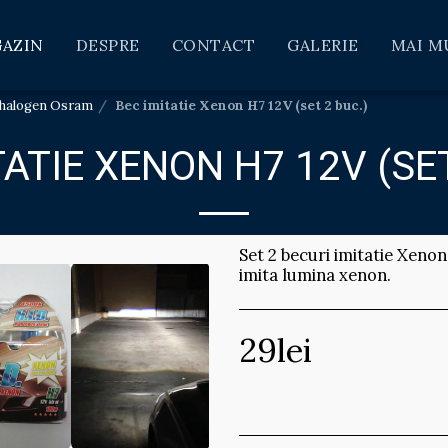
AZIN
DESPRE
CONTACT
GALERIE
MAI M
 halogen Osram
Bec imitatie Xenon H7 12V (set 2 buc.)
TATIE XENON H7 12V (SET
Set 2 becuri imitatie Xenon
imita lumina xenon.
29
lei