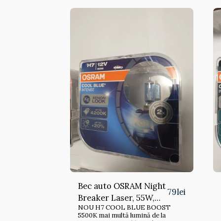
Bec auto OSRAM Night
79
lei
Breaker Laser, 55W,
NOU H7 COOL BLUE BOOST
12V, H7, 2 buc
5500K mai multă lumină de la