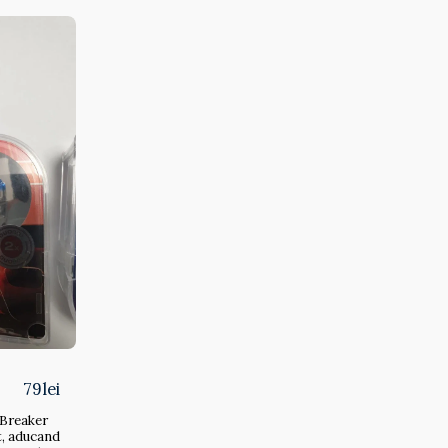
79
lei
 Breaker
% -
t, aducand