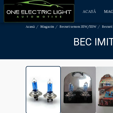
ACASĂ
MAG
Acasă
Magazin
Becuri xenon 35W/55W
Becuri
BEC IMI